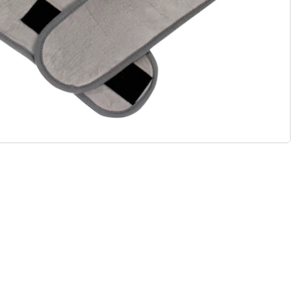
 redenen voor
Huis & Comfort”
Gratis kopen op rekening
Gratis retour
Geen minimaal bestelbedrag