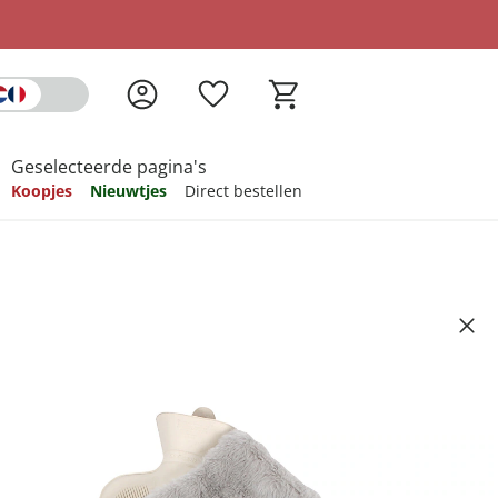
Geselecteerde pagina's
Koopjes
Nieuwtjes
Direct bestellen
pireren
pireren
pireren
pireren
pireren
t riem '4 in 1'
Artikelnummer 6669360
ndkosten