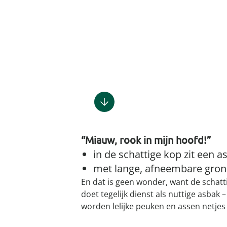
Gootsteenm
Douchekop
Sieraden &
Dierenbenodigdheden
Fitnessapparaten
Dierenbenodigdheden
Klokken & wekkers
Herenaccessoires
Keukenapparaten
Geschenken voor de
Gootsteeno
Doucherek
Tassen
gootsteenr
Grafdecoratie
Gezondheidsartikelen
kinderen
Huishoudelijke hulpen
Meubilair
Herenkleding
Geniale ba
Keukeninrichting
Keukenrein
Geniale tuinartikelen
Incontinentieartikelen
Geschenken voor de man
Klussen
Verlichting & lampen
Herenondergoed
Toiletacces
Keukentextiel
Theedoeke
Plantenaccessoires
Lichaamsverzorgingsproducten
Geschenken voor de
Meer ontdekken
Meer ontdekken
Meer ontdekken
Meer ontd
vrouw
Meer ontdekken
Plantenshop
Mobiliteits- &
loophulpmiddelen
Knutselen & handwerken
Tuindecoratie
Wellnessproducten
Vrijetijdsartikelen
“Miauw, rook in mijn hoofd!”
Tuinmeubels &
accessoires
in de schattige kop zit een a
met lange, afneembare gro
Meer ontdekken
En dat is geen wonder, want de schatt
doet tegelijk dienst als nuttige asbak –
worden lelijke peuken en assen netjes