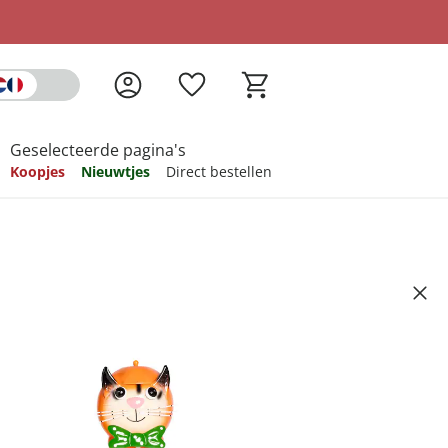
Geselecteerde pagina's
Koopjes
Nieuwtjes
Direct bestellen
pireren
pireren
pireren
pireren
pireren
 2-in-1
Artikelnummer 6705146
ndkosten