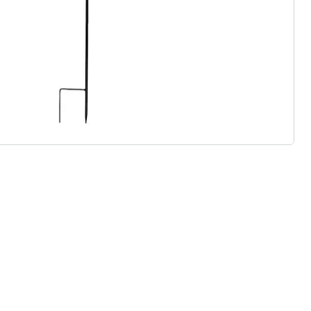
 redenen voor
Huis & Comfort”
Gratis kopen op rekening
Gratis retour
Geen minimaal bestelbedrag