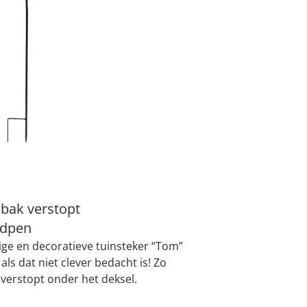
atjes
pen & handdouches
 Horloges
Geniale
Voorjaars
Decoratiev
Tuindecora
Schoenent
I
rganizers &
jes
kookaccess
nu ontdek
jetzt entde
nu ontdek
nu ontdek
ekjes
nu ontdek
dhulpmiddelen
iging
Leverbaar binnen 
soires
n
ekken
sbak verstopt
ndpen
ige en decoratieve tuinsteker “Tom”
 als dat niet clever bedacht is! Zo
 verstopt onder het deksel.