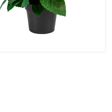
 redenen voor
Huis & Comfort”
Gratis kopen op rekening
Gratis retour
Geen minimaal bestelbedrag