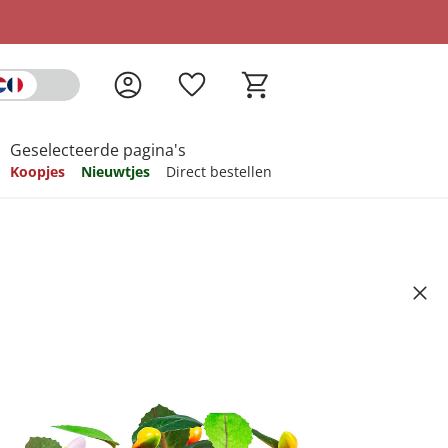
Geselecteerde pagina's
Koopjes
Nieuwtjes
Direct bestellen
pireren
pireren
pireren
pireren
pireren
hsia roze
Artikelnummer 6706762
ndkosten