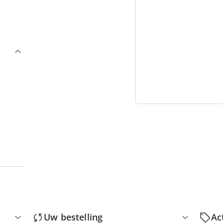
3
“
Uw bestelling
Ac