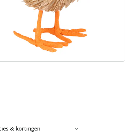
 redenen voor
Huis & Comfort”
Gratis kopen op rekening
Gratis retour
Geen minimaal bestelbedrag
ties & kortingen