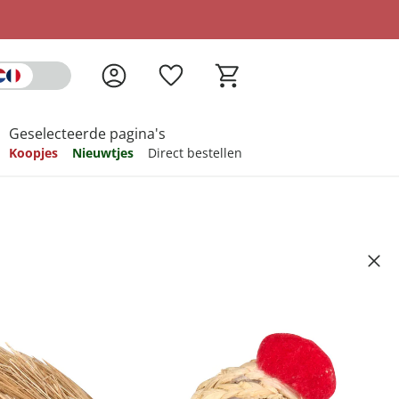
Geselecteerde pagina's
Koopjes
Nieuwtjes
Direct bestellen
pireren
pireren
pireren
pireren
pireren
plaar
Artikelnummer 6745067
ndkosten