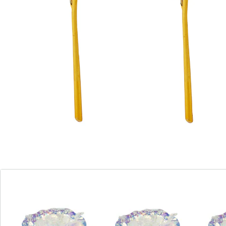
prachtige groentinten. Dat ziet er haast magisch uit!
Vaas niet meegeleverd.
Details
Opmerkingen & producent
Beoordelingen
Direct uit de catalogus bestellen