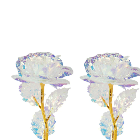
€ 9,99
incl. btw en plus
Verzendkosten
In het Winkelmandje
Leverbaar binnen 4-5 werkdagen
Magisch mooie tafeldecoratie!
's nachts magisch lichtgevend
overdag met subtiele glans
Overdag betovert het rozentrio met de subtiele glans
van parelmoer in zachte kleuren - en ‘s nachts lichten
de fijn bewerkte bloemetjes helemaal vanzelf op in