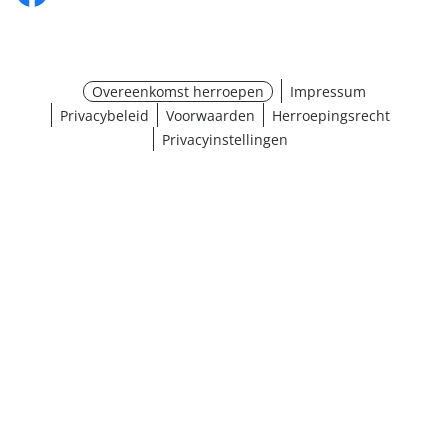
Overeenkomst herroepen
Impressum
Privacybeleid
Voorwaarden
Herroepingsrecht
Privacyinstellingen
¹ Klik hier voor de inwisselvoorwaarden
Sluiten