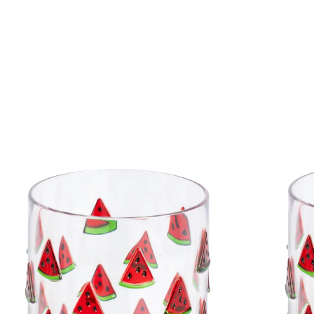
€ 9,99
incl. btw en plus
Verzendkosten
€ 8,99
slechts
vanaf
2
stuks
1
In het Winkelmandje
Leverbaar binnen 4-5 werkdagen
Zomerpret veilig geserveerd!
voelt aan als echt glas
onbreekbaar
perfect voor picknick, tuinfeest enz.