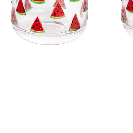
Deze bekers brengen u in zomerstemming: met 3D-
meloenmotieven, een glashelder ontwerp en
onbreekbare kunststof met hoogwaardige glaslook zijn
ze perfect voor in de tuin, op het balkon en tijdens een
picknick.
Details
Opmerkingen & producent
Beoordelingen