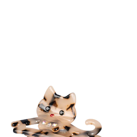
€ 6,49
incl. btw en plus
Verzendkosten
€ 5,99
slechts
vanaf
2
stuks
1
In het Winkelmandje
Leverbaar binnen 4-5 werkdagen
Speelse look!
Klem in, en klaar!
Deze leuke katten-haarklemmen grijpen uw lokken vast