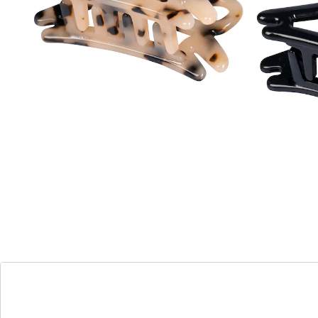
en brengen uw kapsel charmant in vorm. De
glinsterende steentjes bij de ogen en neus zorgen voor
een fonkelende look – en maken van de kleine katjes
echte blikvangers in uw haar.
Details
Opmerkingen & producent
Beoordelingen