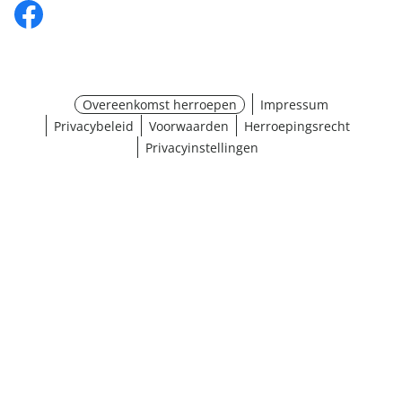
Overeenkomst herroepen
Impressum
Privacybeleid
Voorwaarden
Herroepingsrecht
Privacyinstellingen
¹ Klik hier voor de inwisselvoorwaarden