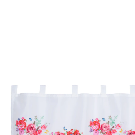
€ 13,99
incl. btw en plus
Verzendkosten
In het Winkelmandje
Leverbaar binnen 4-5 werkdagen
Met deze tafelloper schiet u altijd in de roos!
prachtige rozenprint en elegant
rozenborduursel
verfraait de keuken en eetkamer in een
handomdraai
hoogwaardige, brede kantrand