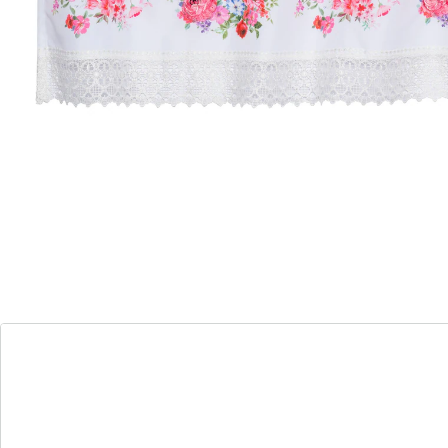
Dit korte gordijn geeft uw keuken en eetkamer een
fraaie romantische look. Het weelderige rozenpatroon,
zowel als motief als geborduurd, voegt een vleugje
elegantie en nostalgie toe. Het ragfijne kant onder aan
het valletje benadrukt de romantische en charmante
uitstraling. Bij het zien van dit gordijn alleen al ruikt u
de geur van verse bloemen bijna al. Een warme en
uitnodigende sfeer in huis is gegarandeerd.
Details
Opmerkingen & producent
Beoordelingen