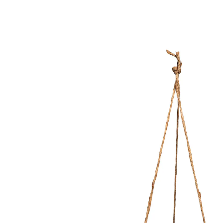
€ 9,99
incl. btw en plus
Verzendkosten
In het Winkelmandje
Leverbaar binnen 4-5 werkdagen
geen onderhoud nodig
decoratieve keramieken pot
Een beetje groen voor u? Deze verbluffend echt
lijkende kunstplant in een keramieken pot creëert een
levendige sfeer, zelfs in donkere hoekjes – en dat
zonder onderhoud! Met ophanglusje.
Details