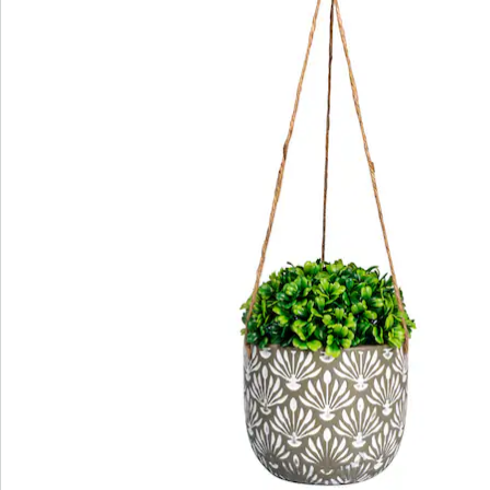
We zijn er voor u
Servicehotline
3 redenen voor
“Huis & Comfort”