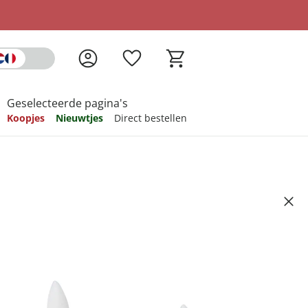
Geselecteerde pagina's
Koopjes
Nieuwtjes
Direct bestellen
pireren
pireren
pireren
pireren
pireren
es, set van 4 stuks
Artikelnummer 6737757
ndkosten