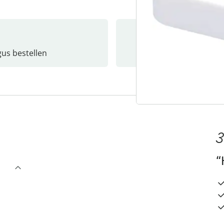
gus bestellen
Catalo
3
“