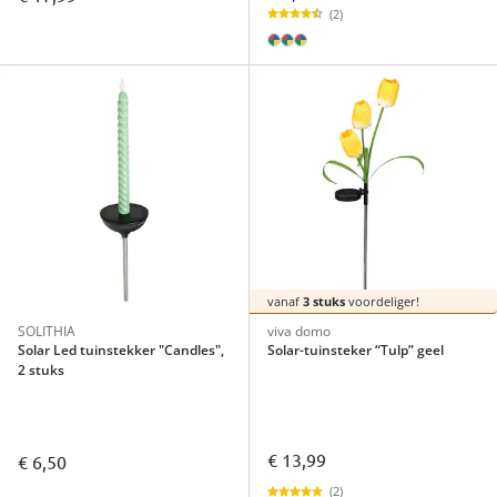
(2)
vanaf
3 stuks
voordeliger!
SOLITHIA
viva domo
Solar Led tuinstekker "Candles",
Solar-tuinsteker “Tulp” geel
2 stuks
€ 13,99
€ 6,50
(2)