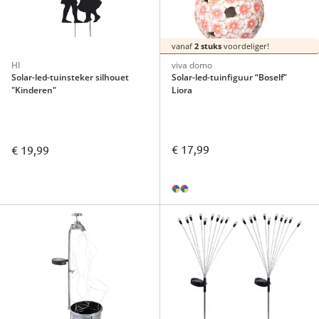
vanaf
2 stuks
voordeliger!
HI
viva domo
Solar-led-tuinsteker silhouet
Solar-led-tuinfiguur “Boself”
"Kinderen"
Liora
€ 17,99
€ 19,99