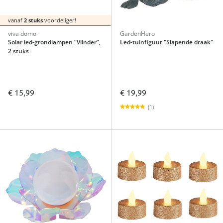
vanaf
2 stuks
voordeliger!
viva domo
GardenHero
Solar led-grondlampen “Vlinder”,
Led-tuinfiguur "Slapende draak"
2 stuks
€ 15,99
€ 19,99
(1)