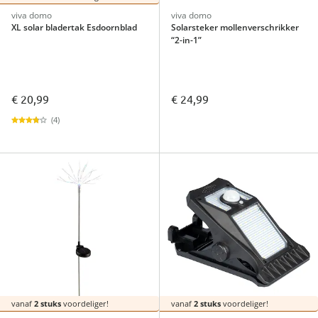
viva domo
viva domo
XL solar bladertak Esdoornblad
Solarsteker mollenverschrikker
“2-in-1”
€ 20,99
€ 24,99
(4)
vanaf
2 stuks
voordeliger!
vanaf
2 stuks
voordeliger!