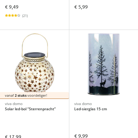
€ 9,49
€ 5,99
(21)
vanaf
2 stuks
voordeliger!
viva domo
viva domo
Solar led-bol “Sterrenpracht”
Led-sierglas 15 cm
€ 9,99
€ 17,99