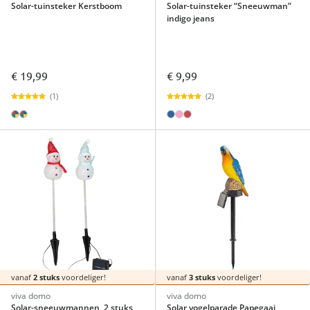
Solar-tuinsteker Kerstboom
Solar-tuinsteker “Sneeuwman”
indigo jeans
€ 19,99
€ 9,99
(1)
(2)
vanaf
2 stuks
voordeliger!
vanaf
3 stuks
voordeliger!
viva domo
viva domo
Solar-sneeuwmannen, 2 stuks
Solar vogelparade Papegaai