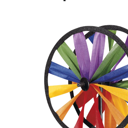
€ 7,99
incl. btw en plus
Verzendkosten
In het Winkelmandje
Leverbaar binnen 4-5 werkdagen
Hier beweegt wat!
Het kleinste zuchtje wind maakt van dit mini-
windmolentje een bonte, “bewegende”blikvanger! Tip:
het mini-windmolentje is ook leuk als klein cadeautje!
Geniet ervan!
Details