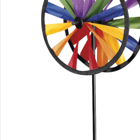
We zijn er voor u
Servicehotline
3 redenen voor
“Huis & Comfort”
Gratis kopen op rekening