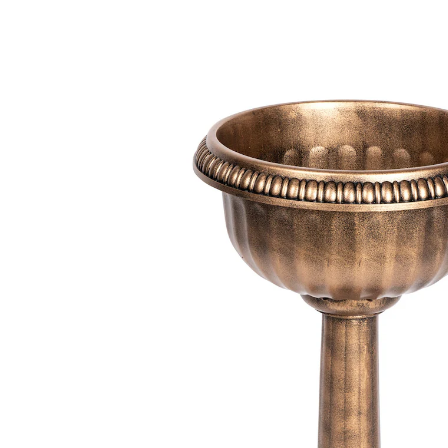
€ 17,99
incl. btw en plus
Verzendkosten
In het Winkelmandje
Leverbaar binnen 4-5 werkdagen
Uw ingang staat voor klassieke elegantie!
smaakvolle deco met antieke flair
licht, maakt wisselen van deco makkelijk
stabiele voet
Presenteer bloemen en planten op een
indrukwekkende manier bij de voordeur of in de tuin.
Dankzij de brede voet staat de decoratieve, robuuste
maar toch lichte zuil in antiek design stabiel op