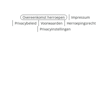
Overeenkomst herroepen
Impressum
Privacybeleid
Voorwaarden
Herroepingsrecht
Privacyinstellingen
¹ Klik hier voor de inwisselvoorwaarden
Sluiten