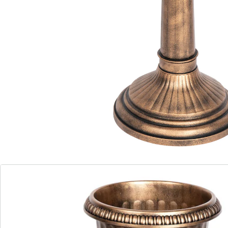
trappen of in trappen­huizen en kan hij flexibel worden
verplaatst.
Details
Opmerkingen & producent
Beoordelingen
Direct uit de catalogus bestellen