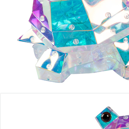
snoerloos
Deze unieke schildpad met ledverlichting valt op door
zijn futuristische design! Dankzij het gefacetteerde
oppervlak reflecteren de vele ledlampjes het licht in
glinsterende regenboogkleuren. Als stijlvolle decoratie
of bijzondere blikvanger – de schildpad zorgt hoe dan
ook voor een magische sfeer. Gewoon opladen via USB
en neerzetten waar u maar wilt!
Details
Opmerkingen & producent
Beoordelingen