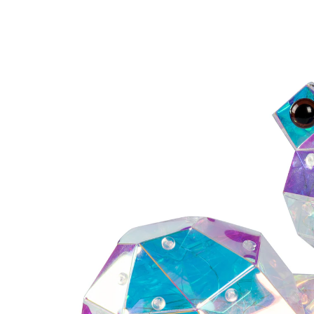
€ 16,99
incl. btw en plus
Verzendkosten
€ 14,99
slechts
vanaf
2
stuks
1
In het Winkelmandje
Leverbaar binnen 4-5 werkdagen
Fascinerend kleurenspel!
Glinsterend regenboogeffect
Ontelbaar veel leds binnenin
Op te laden via USB &ndash; werkt