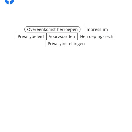
Overeenkomst herroepen
Impressum
Privacybeleid
Voorwaarden
Herroepingsrecht
Privacyinstellingen
¹ Klik hier voor de inwisselvoorwaarden
Sluiten