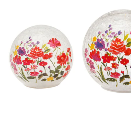
Informatie over de batterijen:
De batterijen worden niet bijgeleverd. Bestel deze
a.u.b. apart. (AA_Mignon x 6)
Details
Opmerkingen & producent
Beoordelingen
Direct uit de catalogus bestellen