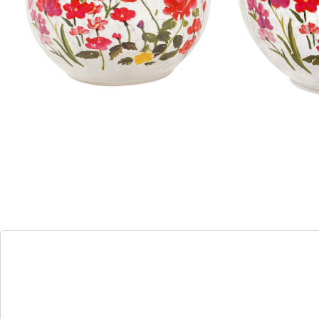
viva domo
Glazen led-bol “Bloemenzee” groot: Ø 15 cm
(2)
Eenheidsprijs:
€ 9,99
Totale prijs van afzonderlijke
producten:
€ 18,98
Prijs productset:
€ 15,99
Florale glaskunst!
Met bonte bloemenpracht en een warme gloed zorgen
deze deco-bollen van craqueléglas voor een vrolijke
noot en een gezellige sfeer. Haal ze in huis en laat iets
moois bloeien!