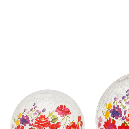
€ 15,99
incl. btw en plus
Verzendkosten
In het Winkelmandje
Leverbaar binnen 4-5 werkdagen
Bij deze productset ontvang je 2 artikelen:
viva domo
Glazen led-bol “Bloemenzee” klein: Ø 12 cm
(2)
Eenheidsprijs:
€ 8,99