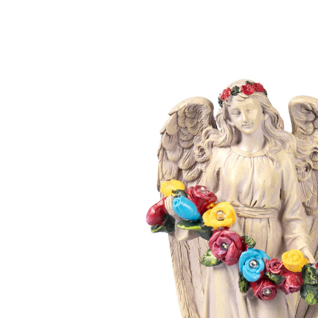
€ 19,99
incl. btw en plus
Verzendkosten
In het Winkelmandje
Leverbaar binnen 4-5 werkdagen
Een engel waakt!
bloemen geven licht in het donker
In deze sierlijk vormgegeven engelenfiguur vindt u
troost, terwijl zij beschermend over het graf van een
dierbaar persoon waakt. Als het donker wordt, gaan de
rozen voor uw geliefden oplichten en symboliseren ze
uw liefde die de dood overstijgt. Weerbestendig.
Informatie over de batterijen: