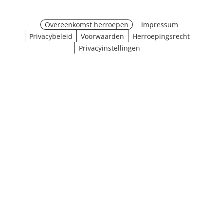
Overeenkomst herroepen
Impressum
Privacybeleid
Voorwaarden
Herroepingsrecht
Privacyinstellingen
¹ Klik hier voor de inwisselvoorwaarden
Sluiten