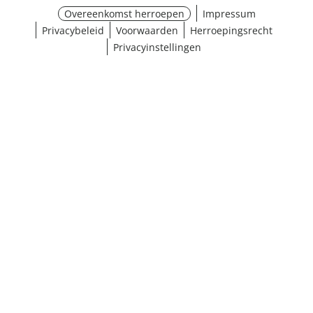
Overeenkomst herroepen
Impressum
Privacybeleid
Voorwaarden
Herroepingsrecht
Privacyinstellingen
¹ Klik hier voor de inwisselvoorwaarden
Sluiten