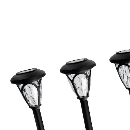
€ 19,99
incl. btw en plus
Verzendkosten
In het Winkelmandje
Leverbaar binnen 4-5 werkdagen
Verlicht het pad op trappen, bij niveauverschillen of
oneffenheden!
Leid uw gasten stijlvol en veilig door de tuin tot aan de
voordeur, het terras of het tuinpaviljoen. Deze lampen
laden zichzelf overdag op via een zonnepaneel en
geven ‘s avonds licht in het donker.
Informatie over de batterijen:
Incl. batterijen. (AA Mignon x 4)