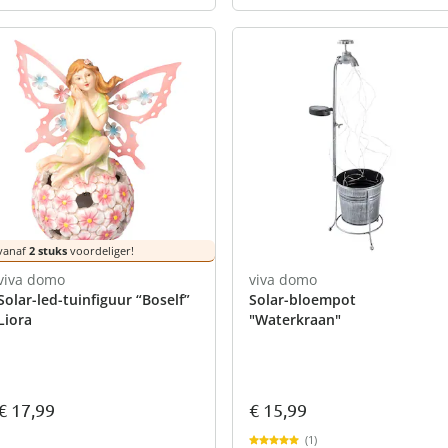
vanaf
2 stuks
voordeliger!
viva domo
viva domo
Solar-led-tuinfiguur “Boself”
Solar-bloempot
Liora
"Waterkraan"
€ 15,99
€ 17,99
(1)