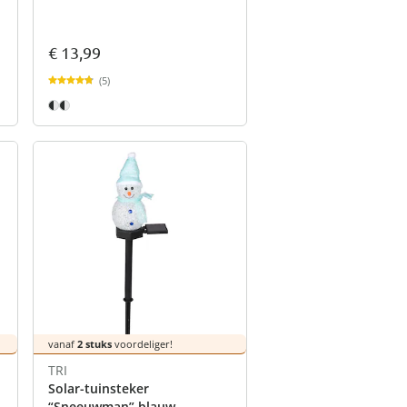
€ 13,99
(5)
vanaf
2 stuks
voordeliger!
TRI
Solar-tuinsteker
“Sneeuwman” blauw