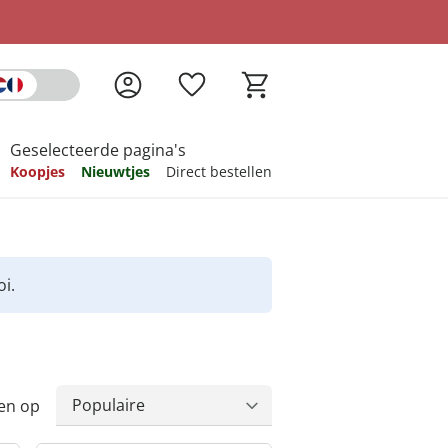
Geselecteerde pagina's
Koopjes
Nieuwtjes
Direct bestellen
pireren
pireren
pireren
pireren
pireren
i.
en op