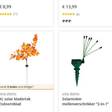
€ 8,99
€ 13,99
(11)
(6)
vanaf
2 stuks
voordeliger!
viva domo
viva domo
XL solar bladertak
Solarsteker
Esdoornblad
mollenverschrikker “2-in-1”