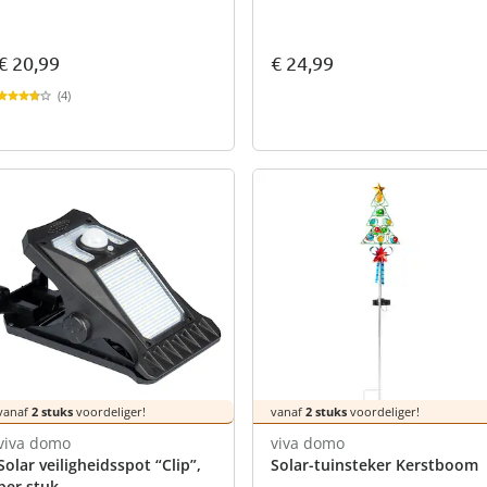
€ 20,99
€ 24,99
(4)
vanaf
2 stuks
voordeliger!
vanaf
2 stuks
voordeliger!
viva domo
viva domo
Solar veiligheidsspot “Clip”,
Solar-tuinsteker Kerstboom
per stuk