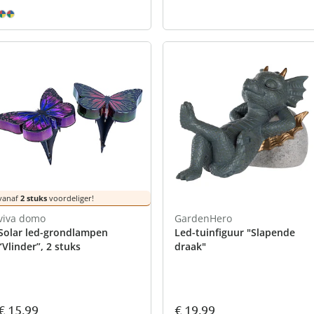
vanaf
2 stuks
voordeliger!
viva domo
GardenHero
Solar led-grondlampen
Led-tuinfiguur "Slapende
“Vlinder”, 2 stuks
draak"
€ 15,99
€ 19,99