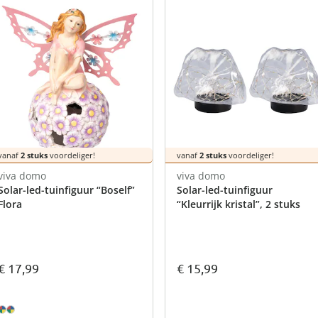
atjes
pen & handdouches
 Horloges
Geniale
Voorjaars
Decoratiev
Tuindecora
Schoenent
rganizers &
jes
kookaccess
nu ontdek
jetzt entde
nu ontdek
nu ontdek
ekjes
nu ontdek
dhulpmiddelen
iging
soires
n
ekken
vanaf
2 stuks
voordeliger!
vanaf
2 stuks
voordeliger!
viva domo
viva domo
Solar-led-tuinfiguur “Boself”
Solar-led-tuinfiguur
Flora
“Kleurrijk kristal”, 2 stuks
€ 15,99
€ 17,99