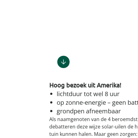
Gootsteenm
Douchekop
Sieraden &
Dierenbenodigdheden
Fitnessapparaten
Dierenbenodigdheden
Klokken & wekkers
Herenaccessoires
Keukenapparaten
Geschenken voor de
Gootsteeno
Doucherek
Tassen
gootsteenr
Grafdecoratie
Gezondheidsartikelen
kinderen
Huishoudelijke hulpen
Meubilair
Herenkleding
Geniale ba
Keukeninrichting
Keukenrein
Geniale tuinartikelen
Incontinentieartikelen
Geschenken voor de man
Klussen
Verlichting & lampen
Herenondergoed
Toiletacces
Keukentextiel
Theedoeke
Plantenaccessoires
Lichaamsverzorgingsproducten
Geschenken voor de
Meer ontdekken
Meer ontdekken
Meer ontdekken
Meer ontd
vrouw
Meer ontdekken
Plantenshop
Mobiliteits- &
loophulpmiddelen
Knutselen & handwerken
Tuindecoratie
Wellnessproducten
Vrijetijdsartikelen
Hoog bezoek uit Amerika!
Tuinmeubels &
accessoires
lichtduur tot wel 8 uur
op zonne-energie – geen batt
Meer ontdekken
grondpen afneembaar
Als naamgenoten van de 4 beroemdst
debatteren deze wijze solar-uilen de h
tuin kunnen halen. Maar geen zorgen: 