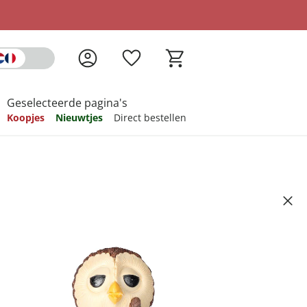
Geselecteerde pagina's
Koopjes
Nieuwtjes
Direct bestellen
pireren
pireren
pireren
pireren
pireren
re-uilen Roosevelt
7
ndkosten