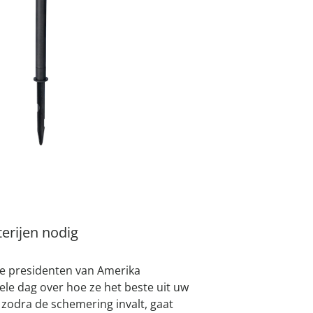
atjes
pen & handdouches
 Horloges
Geniale
Voorjaars
Decoratiev
Tuindecora
Schoenent
rganizers &
jes
kookaccess
nu ontdek
jetzt entde
nu ontdek
nu ontdek
ekjes
nu ontdek
dhulpmiddelen
iging
soires
€ 11,99
slechts
van
n
ekken
1
I
Leverbaar binnen 
erijen nodig
e presidenten van Amerika
ele dag over hoe ze het beste uit uw
zodra de schemering invalt, gaat