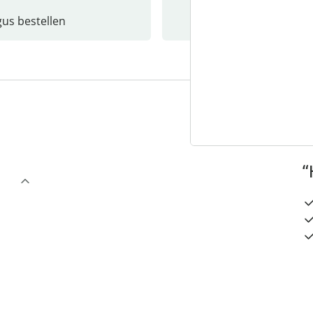
gus bestellen
Catalo
3
“