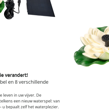
atjes
pen & handdouches
 Horloges
€ 15,99
slechts
van
Geniale
Voorjaars
Decoratiev
Tuindecora
Schoenent
rganizers &
jes
kookaccess
nu ontdek
jetzt entde
nu ontdek
nu ontdek
ekjes
1
nu ontdek
dhulpmiddelen
iging
soires
n
I
ekken
Leverbaar binnen 
ie verandert!
bel en 8 verschillende
 leven in uw vijver. De
telkens een nieuw waterspel: van
 u bepaalt zelf het waterplezier.