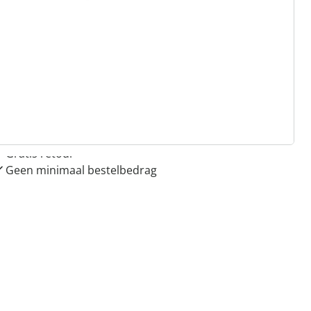
 redenen voor
Huis & Comfort”
Gratis kopen op rekening
Gratis retour
Geen minimaal bestelbedrag