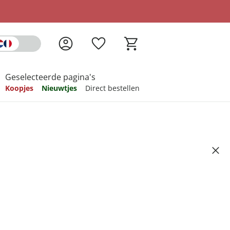
Geselecteerde pagina's
Koopjes
Nieuwtjes
Direct bestellen
pireren
pireren
pireren
pireren
pireren
erlelie” wit
0
ndkosten