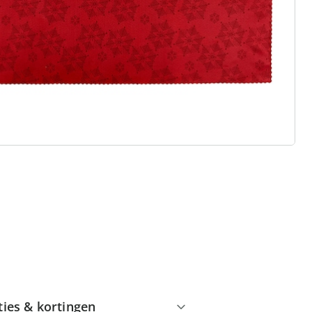
 redenen voor
Huis & Comfort”
Gratis kopen op rekening
Gratis retour
Geen minimaal bestelbedrag
ties & kortingen