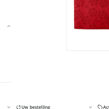
3
“
Uw bestelling
Ac