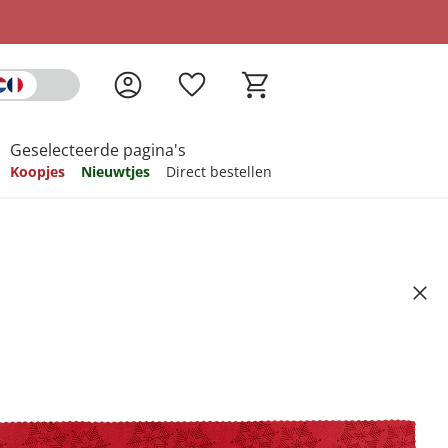
Geselecteerde pagina's
Koopjes
Nieuwtjes
Direct bestellen
pireren
pireren
pireren
pireren
pireren
tafel", 140x110 cm
3
ndkosten