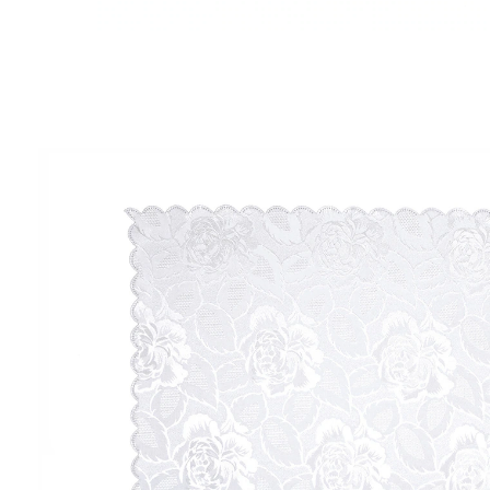
vanaf
€ 8,99
incl. btw en plus
Verzendkosten
Variant
wit
+ 2
Auswahl
In het Winkelmandje
Leverbaar binnen > 5 weken