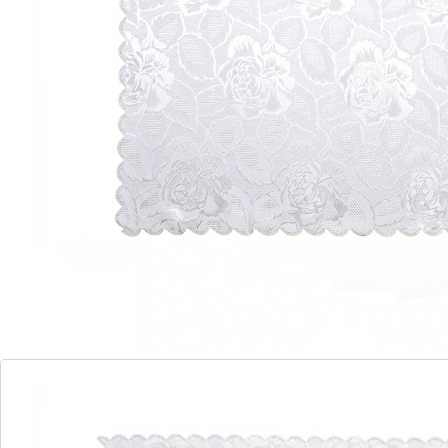
Zo mooi als damast!
Vlekbestendig en geschikt voor dagelijks
gebruik.
Wasmachinebestendig voor eenvoudige
reiniging.
Opnieuw is het ons met het tafellaken "Jasmijn" gelukt,
schijnbaar onverenigbare zaken met elkaar te
combineren. Bekijk hiervoor de edele glans van de
prachtig geweven jacquardstof maar eens goed! Het
tafellaken "Jasmijn" ziet eruit als dure damast, maar is
gemaakt van polyester. Daardoor is het tafellaken
uitermate bestand tegen vlekken, snel droog en hoeft
u het nauwelijks te strijken! Het tafellaken "Jasmijn" is
afgewerkt met een fraaie schulprand en past in elk
interieur!