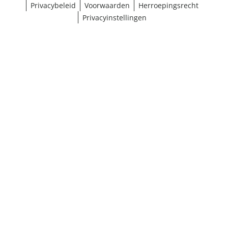
Privacybeleid
Voorwaarden
Herroepingsrecht
Privacyinstellingen
Selectie kiezen
¹ Klik hier voor de inwisselvoorwaarden
Sluiten