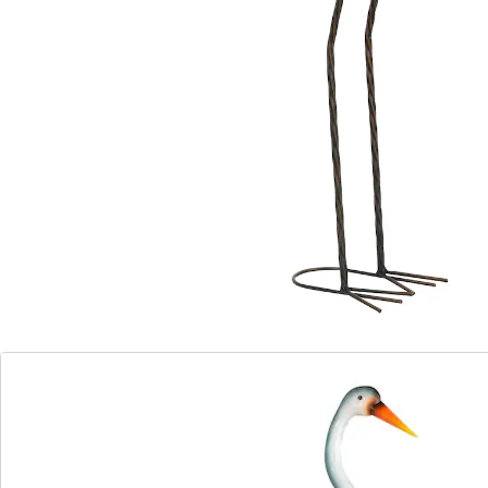
Opmerkingen & producent
Beoordelingen
Direct uit de catalogus bestellen
Catalogus aanvragen