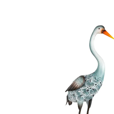
€ 24,99
incl. btw en plus
Verzendkosten
In het Winkelmandje
Leverbaar binnen 4-5 werkdagen
Elegante vaste gast!
decoratief fonkelende glittersteentjes
Deze decoratieve en elegante ooievaar lijkt net
neergestreken en maakt overal in de tuin indruk met
zijn glinsterende verenkleed.
Details