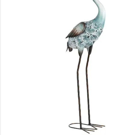
We zijn er voor u
Servicehotline
3 redenen voor
“Huis & Comfort”