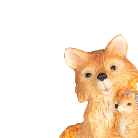
€ 24,99
incl. btw en plus
Verzendkosten
In het Winkelmandje
Leverbaar binnen 4-5 werkdagen
Deze twee houden van elkaar!
fabelachtig duo
Op een dag ontmoetten een vos en een egel elkaar in
het bos. De egel vroeg aan de vos: “Wil je mijn vriend
zijn?” Het antwoord van de vos zie je meteen aan dit
beeldje vol herfstachtige harmonie!