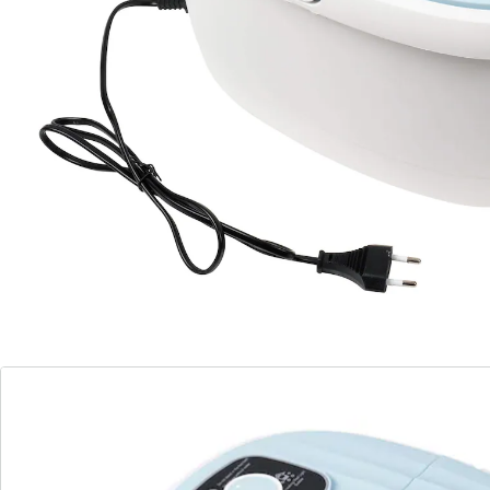
Een weldaad bij vermoeide, gestreste voeten: dit
geniale voetbubbelbad zorgt dankzij de warmte- en
massagefunctie voor snelle ontspanning en een
weldadig gevoel!
Details
Opmerkingen & producent
Beoordelingen