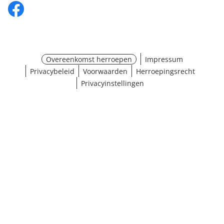
Overeenkomst herroepen
Impressum
Privacybeleid
Voorwaarden
Herroepingsrecht
Privacyinstellingen
¹ Klik hier voor de inwisselvoorwaarden