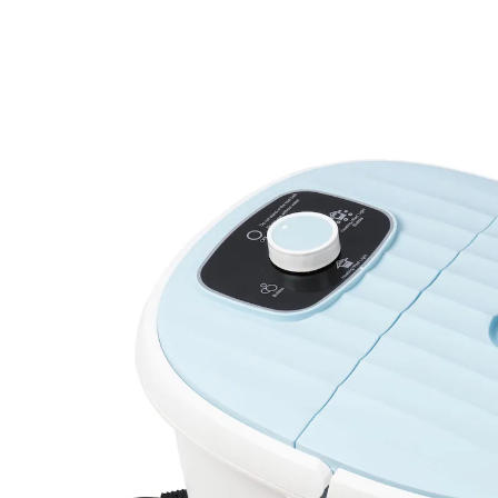
€ 39,99
incl. btw en plus
Verzendkosten
In het Winkelmandje
Leverbaar binnen 4-5 werkdagen
Wellness voor uw voeten!
met deksel en draaggreep
eenvoudig in te stellen functies
ontspannend bubbelbadeffect
voetreflexzone-massageroller
aangename watertemperatuurregeling
verkwikkende bubbelbadmodus