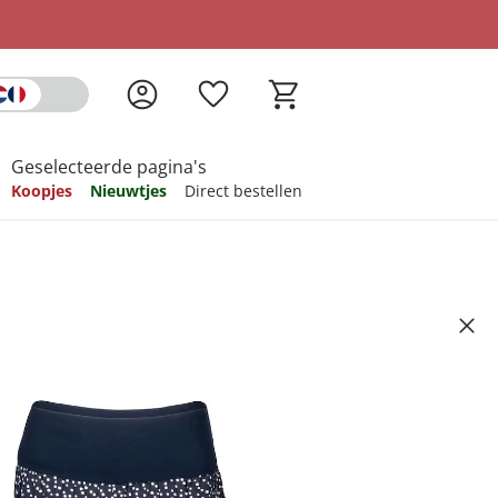
Geselecteerde pagina's
Koopjes
Nieuwtjes
Direct bestellen
pireren
pireren
pireren
pireren
pireren
Artikelnummer 6616569
ndkosten