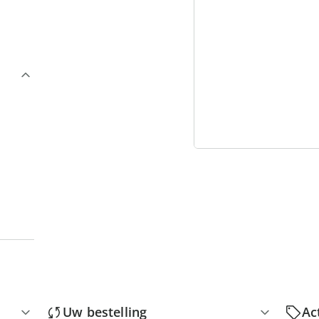
3
“
Uw bestelling
Ac