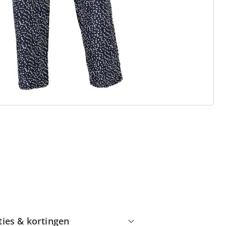
 redenen voor
Huis & Comfort”
Gratis kopen op rekening
Gratis retour
Geen minimaal bestelbedrag
ties & kortingen