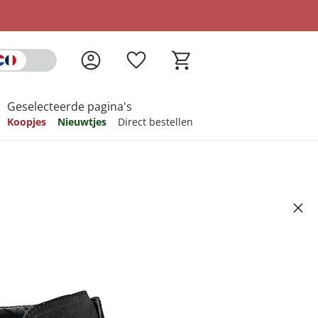
Geselecteerde pagina's
Koopjes
Nieuwtjes
Direct bestellen
pireren
pireren
pireren
pireren
pireren
6
,00
ndkosten