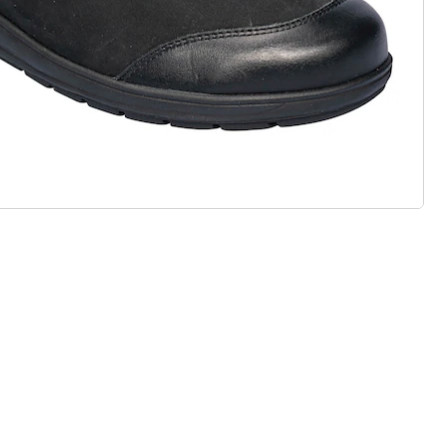
 redenen voor
Huis & Comfort”
Gratis kopen op rekening
Gratis retour
Geen minimaal bestelbedrag