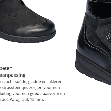
atjes
pen & handdouches
 Horloges
Geniale
Voorjaars
Decoratiev
Tuindecora
Schoenent
rganizers &
jes
kookaccess
nu ontdek
jetzt entde
nu ontdek
nu ontdek
ekjes
nu ontdek
dhulpmiddelen
iging
I
soires
n
ekken
Leverbaar binnen 
voeten
 aanpassing
n zacht suède, gladde en lakleren
e strassteentjes zorgen voor een
dsluiting voor een goede pasvorm en
zool. Paragraaf: 15 mm.