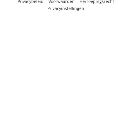
Privacybeleid
Voorwaarden
Herroepingsrecht
Privacyinstellingen
¹ Klik hier voor de inwisselvoorwaarden
Sluiten
Resultaten weergeven (21)