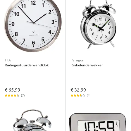
TFA
Paragon
Radiogestuurde wandklok
Rinkelende wekker
€ 65,99
€ 32,99
(7)
(4)