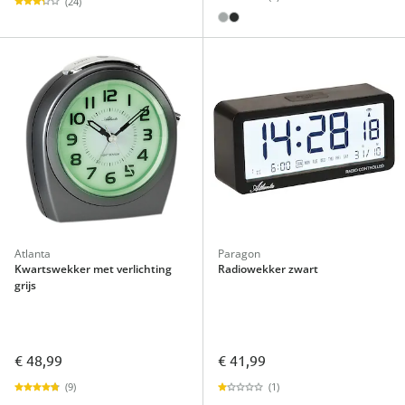
(24)
Atlanta
Paragon
Kwartswekker met verlichting
Radiowekker zwart
grijs
€ 48,99
€ 41,99
(9)
(1)