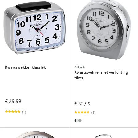
Atlanta
Kwartswekker klassiek
Kwartswekker met verlichting
zilver
€ 29,99
€ 32,99
(1)
(9)