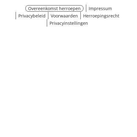
Overeenkomst herroepen
Impressum
Privacybeleid
Voorwaarden
Herroepingsrecht
Privacyinstellingen
¹ Klik hier voor de inwisselvoorwaarden
Sluiten