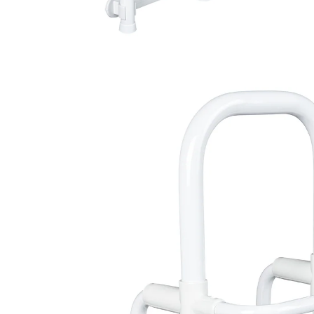
€ 60,99
incl. btw en plus
Verzendkosten
In het Winkelmandje
Leverbaar binnen 4-5 werkdagen
eenvoudig bevestigd
met handdoekrek
Deze bad-butler is niet alleen praktisch bij het in en uit
bad stappen. Max. breedte badrand: 13,5 cm.
Eenvoudige montage, incl. handleiding. Greephoogte
boven de badrand 20 cm