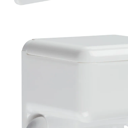
€ 17,99
incl. btw en plus
Verzendkosten
In het Winkelmandje
Leverbaar binnen 4-5 werkdagen
Eerst droog, dan vochtig!
Overeenkomstig dit dubbele reinigingsprincipe biedt
de duo-papierhouder bovenaan plaats voor vochtige
doekjes en onderaan voor een rol wc-papier. Duo-
papierhouder – voor een rondom perfect fris en
schoon gevoel!
Leveringsinformatie: