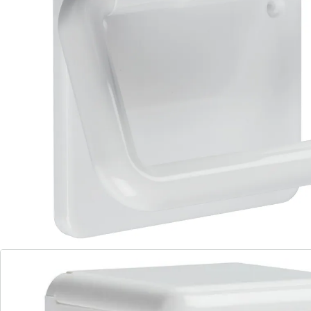
Wordt gemonteerd geleverd.
Let op: wordt zonder decoratiemateriaal geleverd.
Details
Opmerkingen & producent
Beoordelingen
Direct uit de catalogus bestellen