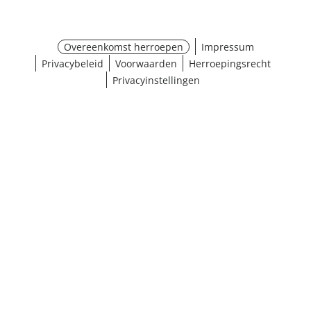
Overeenkomst herroepen
Impressum
Privacybeleid
Voorwaarden
Herroepingsrecht
Privacyinstellingen
¹ Klik hier voor de inwisselvoorwaarden
Sluiten