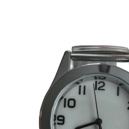
€ 32,99
incl. btw en plus
Verzendkosten
In het Winkelmandje
Leverbaar binnen 4-5 werkdagen
Met flexibele rekbare band
Elegant, eenvoudig ontwerp
Wijzerplaatverlichting
Gemakkelijk af te lezen: Tijdloos elegant horloge voor
hem en haar. Met 4-seconden verlichting met één druk
op de knop, met stretchband, rekbaar tot ca. 28 cm en
quartz-uurwerk.