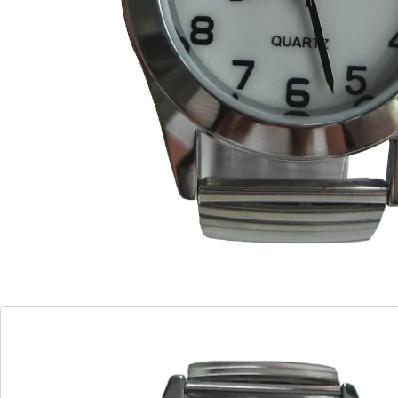
Herenhorloge:
Kast Ø ca. 3,7 cm
Wijzerplaat Ø ca. 2,8 cm
Dameshorloge:
Kast Ø ca. 2,7 cm
Wijzerplaat Ø ca. 1,9 cm
Informatie over de batterijen:
Incl. batterijen. (button cell - SR626SW x 3)
Details
Opmerkingen & producent
Beoordelingen