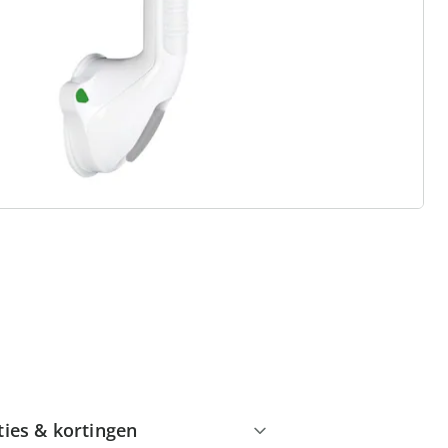
 redenen voor
Huis & Comfort”
Gratis kopen op rekening
Gratis retour
Geen minimaal bestelbedrag
ties & kortingen