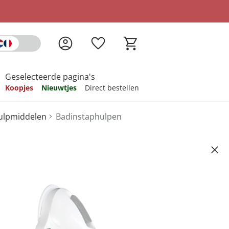
Geselecteerde pagina's
Koopjes
Nieuwtjes
Direct bestellen
hulpmiddelen
Badinstaphulpen
pireren
pireren
pireren
pireren
pireren
A , 42 cm
Artikelnummer 6757952
ndkosten