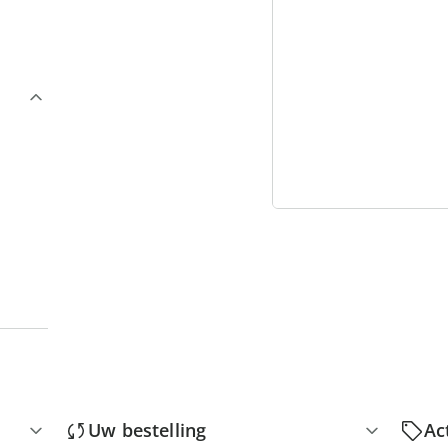
3
“
Uw bestelling
Ac