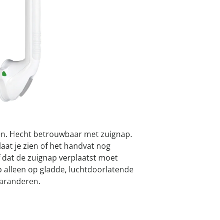
atjes
pen & handdouches
 Horloges
Geniale
Voorjaars
Decoratiev
Tuindecora
Schoenent
I
rganizers &
jes
kookaccess
nu ontdek
jetzt entde
nu ontdek
nu ontdek
ekjes
nu ontdek
dhulpmiddelen
iging
Leverbaar binnen 
soires
n
ekken
den. Hecht betrouwbaar met zuignap.
aat je zien of het handvat nog
f dat de zuignap verplaatst moet
 alleen op gladde, luchtdoorlatende
garanderen.