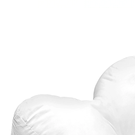
€ 36,99
incl. btw en plus
Verzendkosten
In het Winkelmandje
Leverbaar binnen 4-5 werkdagen
Zijslapers zullen dit waarderen
houdt de halswervelkolom recht
ontlast de schouder
met extra holte voor het oor
Dit kussen is een neksteunkussen met echte knusse