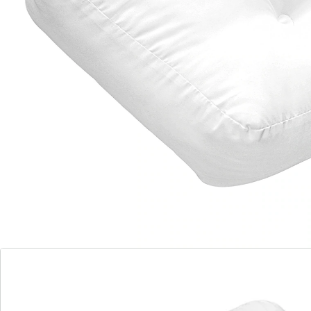
kwaliteiten. De schouderuitsparing en ooruitsparing
zorgen voor ontspannen liggen - zonder gekromde
schouders of gekneusde oren. De dikke vulling draagt
bij aan de feel good-factor.
Details
Opmerkingen & producent
Beoordelingen