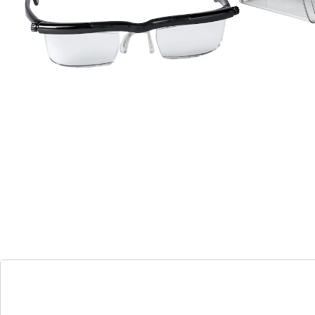
Echt praktisch: de dioptrie kan voor het rechter- en
linkeroog afzonderlijk worden ingesteld en desgewenst
worden bijgesteld. Van +0,5 tot +4 dioptrie. Zo kunt u
voorkomen dat uw ogen snel vermoeid raken.
Ergonomische vorm met flexibele brug. Gewicht
slechts 20 g. Het passende etui krijgt u er Gratis bij!
Details
Opmerkingen & producent
Beoordelingen