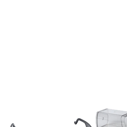
€ 48,99
incl. btw en plus
Verzendkosten
In het Winkelmandje
Leverbaar binnen 4-5 werkdagen
instelbaar van +0,5 tot +4 dioptrie
voor ouderdomsverziendheid
tot 2,8x vergroting
gratis etui
Het zicht naar links en rechts kan
afzonderlijk worden ingesteld