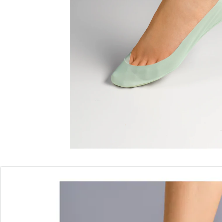
siliconen coating bij de zool en hiel geven ze uw voeten
steeds een goed houvast in schoenen. Zweet­
absorberend en ademend materiaal. Passen voor
schoenmaat 35–39.
Details
Opmerkingen & producent
Beoordelingen