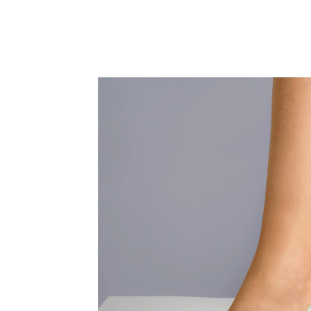
€ 5,99
incl. btw en plus
Verzendkosten
€ 4,99
slechts
vanaf
2
stuks
1
In het Winkelmandje
Leverbaar binnen 4-5 werkdagen
Bijna als blootsvoets lopen!
antislip werking
Deze onzichtbare sokjes zijn dankzij de grote
uitsnijding perfect voor in ballerina’s of klassieke
pumps. Door het hoge aandeel ­katoen met ­antislip