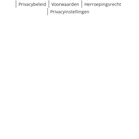
Privacybeleid
Voorwaarden
Herroepingsrecht
Privacyinstellingen
¹ Klik hier voor de inwisselvoorwaarden
Sluiten