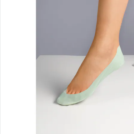
wonderwalk - lopen als op wolken
Gemakkelijke toegang dankzij elastiek, klittenband
of ritssluiting
Perfecte pasvorm, dankzij standaard en
comfortabele wijdtematen
Uitneembaar voetbed - ideaal voor inlegzolen
Hoogwaardige, lichtgewicht materialen & diverse
designs
wonderwalk combineert comfort, stijl en kwaliteit -