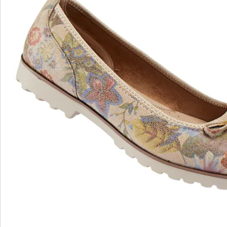
wonderwalk - lopen als op wolken
Gemakkelijke toegang dankzij elastiek, klittenband
of ritssluiting
Perfecte pasvorm, dankzij standaard en
comfortabele wijdtematen