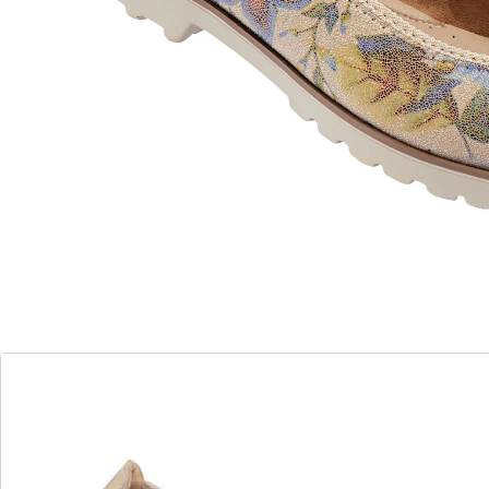
statement, ook maakt het van deze schoen een echte
eyecatcher. De schoen is bovendien ongelooflijk licht
en overtuigt met een zachte binnenzool en een
aangename hakhoogte. Het geraffineerde kleine strikje
vormt het optische puntje op de i.
De ballerina valt kleiner uit, bestel daarom een ​​
schoenmaat groter.
Maatinformatie:
Het artikel valt kleiner uit. Wij adviseren een maat
groter te bestellen.
Details
Opmerkingen & producent
Beoordelingen