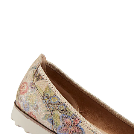
€ 27,99
incl. btw en plus
Verzendkosten
Maat
Stuur mij een melding
Momenteel niet leverbaar
Comfortabele prima ballerina van WONDERWALK!
met bloemmotief en geraffineerd strikje
Met het extravagante bloem - motief zet u een zomers