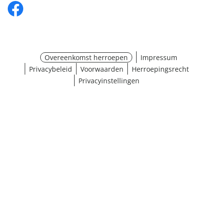
Overeenkomst herroepen
Impressum
Privacybeleid
Voorwaarden
Herroepingsrecht
Privacyinstellingen
Maat selecteren
¹ Klik hier voor de inwisselvoorwaarden