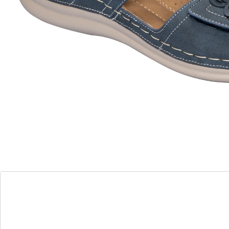
Ontdek het comfort van de lente!
2 klittenbandsluitingen voor moeiteloze
instap
optimale aanpassing aan je voet
zachte, ademende binnenzool
comfortabele hakhoogte om de hele dag
te dragen
stijlvolle sierstiksels en charmante
bloemenapplicatie
Zweef door de lente op heerlijk zachte en heerlijk lichte
zolen met het model "Annette". 2 klittenbandsluitingen
zorgen voor snel in- en uitstappen en een optimale
aanpassing aan de voet. De luchtdoorlatende, zachte
binnenzool zorgt voor een aangenaam voetklimaat op
warme dagen en geeft je een zorgeloos loopgevoel.