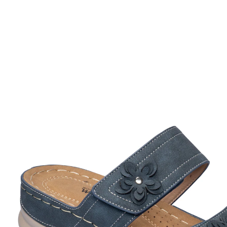
€ 29,99
incl. btw en plus
Verzendkosten
Variant
blauw
Maat
In het Winkelmandje
Leverbaar binnen 4-5 werkdagen