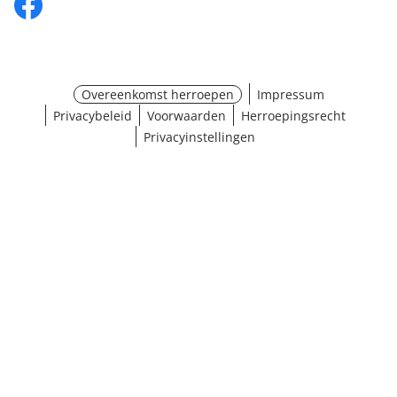
Overeenkomst herroepen
Impressum
Privacybeleid
Voorwaarden
Herroepingsrecht
Privacyinstellingen
Maat selecteren
¹ Klik hier voor de inwisselvoorwaarden
Sluiten