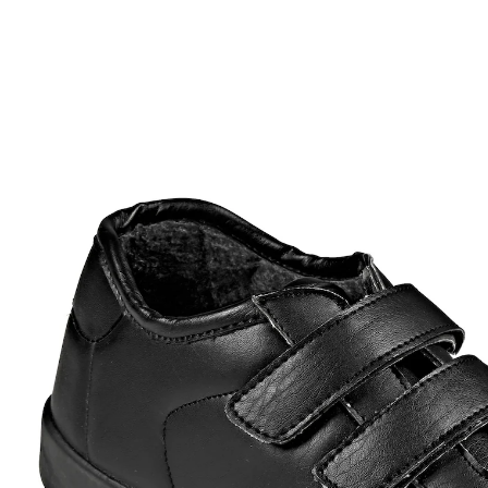
€ 19,99
incl. btw en plus
Verzendkosten
Maat
In het Winkelmandje
Leverbaar binnen 3 weken
Warm en comfortabel: de winter kan komen!
voor hem & haar
heerlijk warm gevoerd
comfortabele instap dankzij de klittenbandsluiting