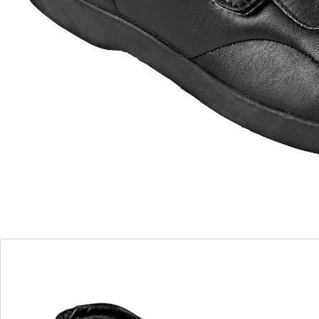
Zwart, stijlvol en modern is de comfortschoen
“Winterspecial” voor HEM en HAAR. Makkelijk aan en
uit te trekken dankzij de klittenbandsluiting. De warme
voering van imitatiebont staat garant voor warme
voeten – ook bij stevige koude. De slijtvaste rubberzool
biedt goede grip.
Details
Opmerkingen & producent
Beoordelingen