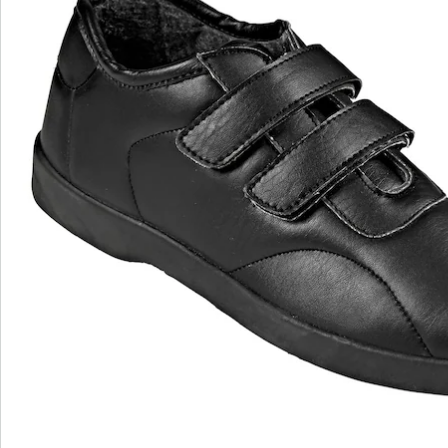
wonderwalk - lopen als op wolken
Gemakkelijke toegang dankzij elastiek, klittenband
of ritssluiting
Perfecte pasvorm, dankzij standaard en
comfortabele wijdtematen
Uitneembaar voetbed - ideaal voor inlegzolen