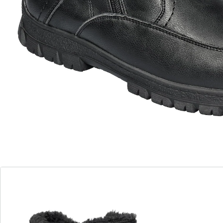
wonderwalk
Comfort-herenboots Olaf
(22)
Eenheidsprijs:
€ 36,99
comfort en design gecombineerd in één schoen
halfhoge leren laars
warme voering
2 ritsen voor gemakkelijke instap
opvallende look
Stroeve profielzool
Met het juiste schoeisel komt u goed de winter
door!
warm gevoerd