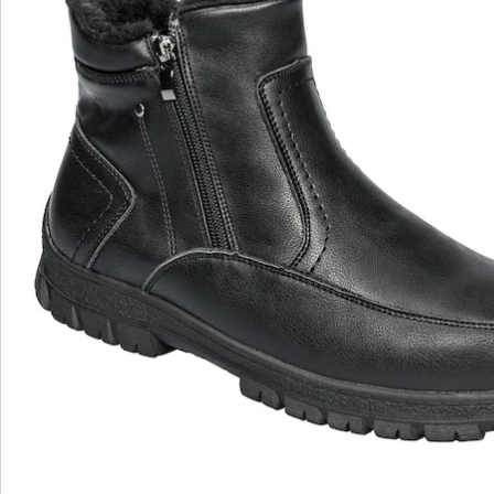
2 ritssluitingen voor een comfor - tabele instap
Comfort versus design: deze leren enkellaars van
WONDERWALK zal u dubbel overtuigen. De unieke
mannelijke look in klassiek zwart past perfect bij een
jeans of een zakelijke outfit. Binnenin aangenaam
warm gevoerd en hiermee een prima begeleider voor
op winterse wandelingen. Dankzij de ritssluiting is de
schoen snel en comfortabel aan en uit te trekken. Met
stevige antislip profielzool voor een veilige grip bij elk
weer.
Details