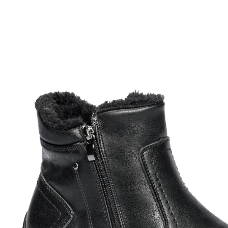
€ 49,99
incl. btw en plus
Verzendkosten
Maat
In het Winkelmandje
Leverbaar binnen 4-5 werkdagen
Alternatief product
We hebben een alternatief voor dit artikel gevonden
dat misschien interessant voor u is: