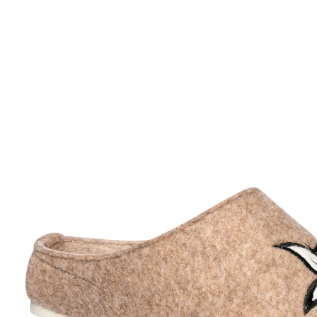
€ 17,99
incl. btw en plus
Verzendkosten
Maat
In het Winkelmandje
Leverbaar binnen 3 weken
De koningin van de Alpen aan uw voeten!
uitneembare inlegzool
Comfortabele en lichte vilten slippers met opvallende
geborduurde edelweiss. Ze zitten heerlijk zodat ze u