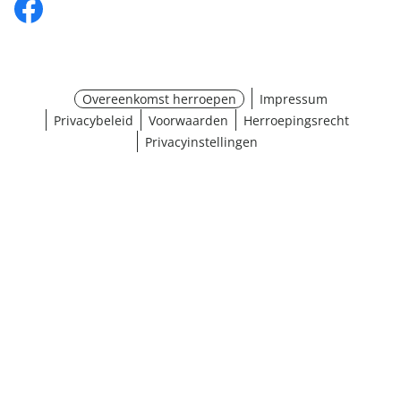
Overeenkomst herroepen
Impressum
Privacybeleid
Voorwaarden
Herroepingsrecht
Privacyinstellingen
Maat selecteren
¹ Klik hier voor de inwisselvoorwaarden
Sluiten