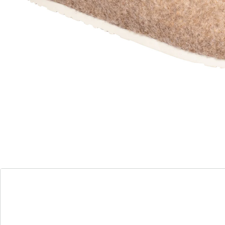
meteen een behaaglijk gevoel geven. Dankzij de
antislip loopzool van rubber kunt u er ook
probleemloos even mee naar buiten lopen. Met
uitneembare binnenzool.
Details
Opmerkingen & producent
Beoordelingen