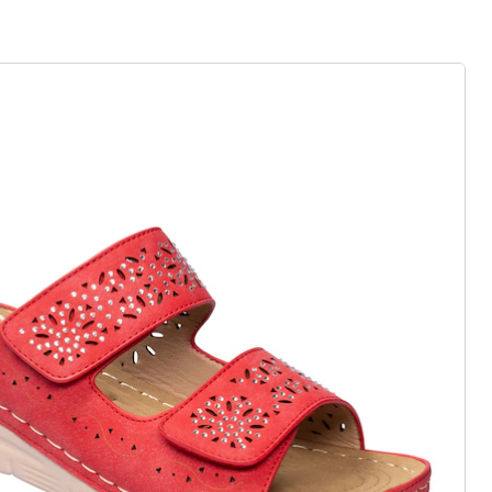
 als op wolken
zij elastiek, klittenband of
j standaard en comfortabele
eaal voor inlegzolen
ht materialen & diverse designs