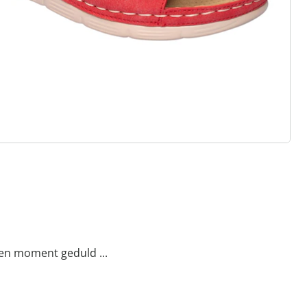
t, stijl en kwaliteit - duurzaam
ijsd.
een moment geduld ...