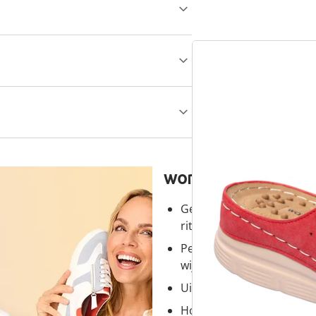
wonderwalk - lopen
Gemakkelijke toegang dank
ritssluiting
Perfecte pasvorm, dankzi
wijdtematen
Uitneembaar voetbed - id
Hoogwaardige, lichtgewic