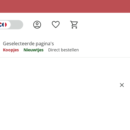
Geselecteerde pagina's
Koopjes
Nieuwtjes
Direct bestellen
pireren
pireren
pireren
pireren
pireren
rs "Michaela" rood
Artikelnummer 6750249
ndkosten