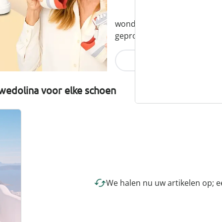
wonderwalk combineert comfor
geproduceerd en eerlijk gepr
Nu ontdekken
wedolina voor elke schoen
We halen nu uw artikelen op; 