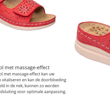
atjes
pen & handdouches
 Horloges
Variant
rood
Geniale
Voorjaars
Decoratiev
Tuindecora
Schoenent
rganizers &
jes
kookaccess
nu ontdek
jetzt entde
nu ontdek
nu ontdek
ekjes
nu ontdek
dhulpmiddelen
iging
soires
Maat
n
ekken
I
ol met massage-effect
ool met massage-effect kan uw
Leverbaar binnen 
n vitaliseren en kan de doorbloeding
eeld in de nek, kunnen zo worden
dsluiting voor optimale aanpassing.