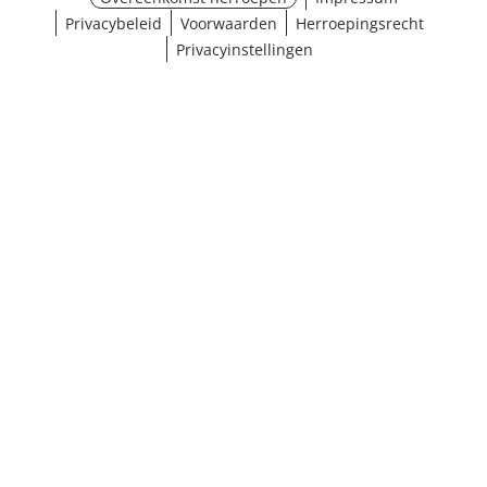
Privacybeleid
Voorwaarden
Herroepingsrecht
Privacyinstellingen
Maat selecteren
¹ Klik hier voor de inwisselvoorwaarden
Sluiten