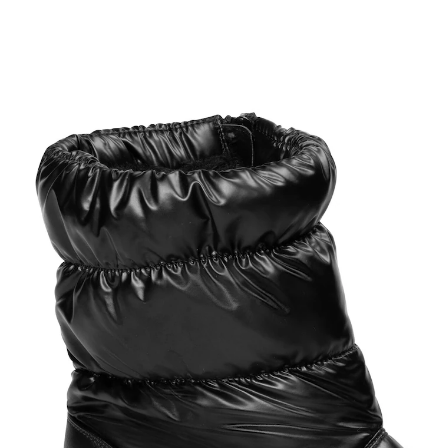
€ 39,99
incl. btw en plus
Verzendkosten
Maat
Stuur mij een melding
Momenteel niet leverbaar
Een betrouwbare schoonheid!
met uitklapbare spikes
met comfortabele ritssluiting
Waardevolle extra veiligheid voor ijs en sneeuw: de