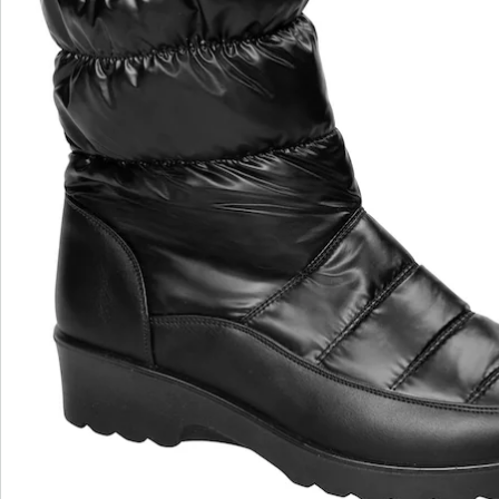
wonderwalk - lopen als op wolken
Gemakkelijke toegang dankzij elastiek, klittenband
of ritssluiting
Perfecte pasvorm, dankzij standaard en
comfortabele wijdtematen
Uitneembaar voetbed - ideaal voor inlegzolen
Hoogwaardige, lichtgewicht materialen & diverse
designs
wonderwalk combineert comfort, stijl en kwaliteit -