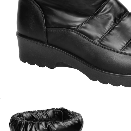
geïntegreerde spike in de loopzool van de warm
gevoerde en waterafstotende laars is al naargelang het
weer uit- of inklapbaar. De ritssluiting aan de zijkant
zorgt voor makkelijk aan- en uittrekken, terwijl het
doorgestikte ontwerp een sportief-elegante look heeft.
Details
Opmerkingen & producent
Beoordelingen