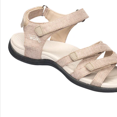
wonderwalk - lopen als op wolken
Gemakkelijke toegang dankzij elastiek, klittenband
of ritssluiting
Perfecte pasvorm, dankzij standaard en
comfortabele wijdtematen
Uitneembaar voetbed - ideaal voor inlegzolen
Hoogwaardige, lichtgewicht materialen & diverse
designs
wonderwalk combineert comfort, stijl en kwaliteit -
duurzaam geproduceerd en eerlijk geprijsd.