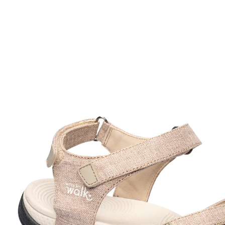
€ 29,99
incl. btw en plus
Verzendkosten
Maat
In het Winkelmandje
Leverbaar binnen 4-5 werkdagen
Je allround feel-good pakket!
Dankzij de klittenbandsluiting en stretchbandjes stapt
u snel in deze comfortabele sandalen en geniet daarbij
van een optimale pasvorm. Met een superzachte
binnenzool, een ergonomisch voetbed en een antislip