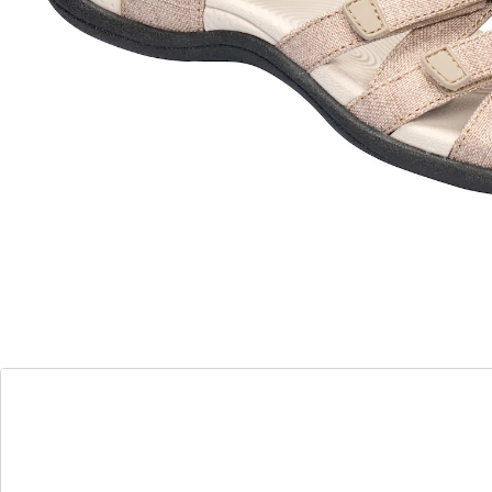
loopzool voor het beste draagcomfort op warme
dagen.
Details
Opmerkingen & producent
Beoordelingen