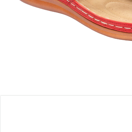
massage – écht heerlijk. Met schitterende applicaties
van metaal, comfortabele loopzool en een sleehakje
van 4,5 cm.
Details
Opmerkingen & producent
Beoordelingen