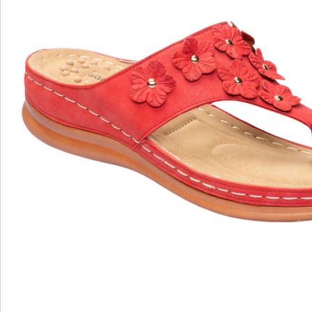
wonderwalk - lopen als op wolken
Gemakkelijke toegang dankzij elastiek, klittenband
of ritssluiting
Perfecte pasvorm, dankzij standaard en
comfortabele wijdtematen
Uitneembaar voetbed - ideaal voor inlegzolen
Hoogwaardige, lichtgewicht materialen & diverse
designs
wonderwalk combineert comfort, stijl en kwaliteit -
duurzaam geproduceerd en eerlijk geprijsd.