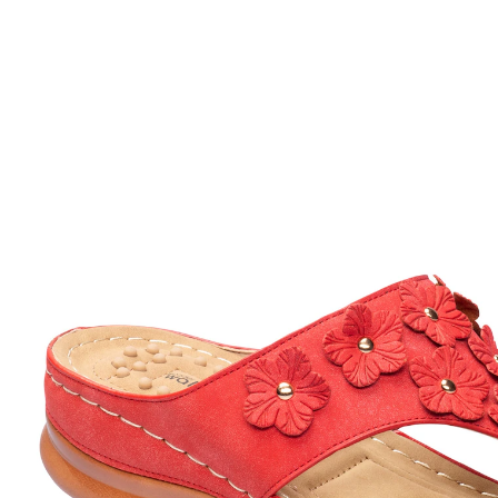
€ 24,99
incl. btw en plus
Verzendkosten
Maat
In het Winkelmandje
Leverbaar binnen 4-5 werkdagen
met massagenoppen
Zweef lichtvoetig en stijlvol het warme seizoen door
met deze zomerse, lichte massageslipper. Het zachte
voetbed met noppen zorgt bij het lopen voor een fijne