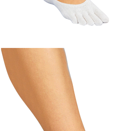
€ 6,49
incl. btw en plus
Verzendkosten
€ 5,99
slechts
vanaf
2
stuks
1
In het Winkelmandje
Leverbaar binnen 4-5 werkdagen