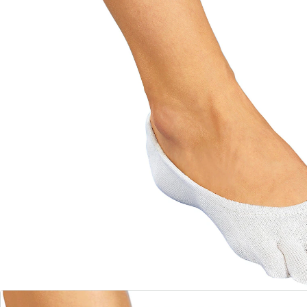
Elke teen heeft zijn eigen huis!
Ze omhullen elke teen afzonderlijk en voorkomen zo
de vaak pijnlijke wrijving tussen de tenen. Wasbaar op
30°C.
Details
Opmerkingen & producent
Beoordelingen