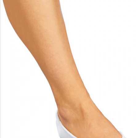
wonderwalk - lopen als op wolken
Gemakkelijke toegang dankzij elastiek, klittenband
of ritssluiting
Perfecte pasvorm, dankzij standaard en
comfortabele wijdtematen
Uitneembaar voetbed - ideaal voor inlegzolen
Hoogwaardige, lichtgewicht materialen & diverse
designs
wonderwalk combineert comfort, stijl en kwaliteit -