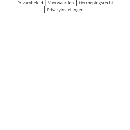
Privacybeleid
Voorwaarden
Herroepingsrecht
Privacyinstellingen
¹ Klik hier voor de inwisselvoorwaarden
Sluiten