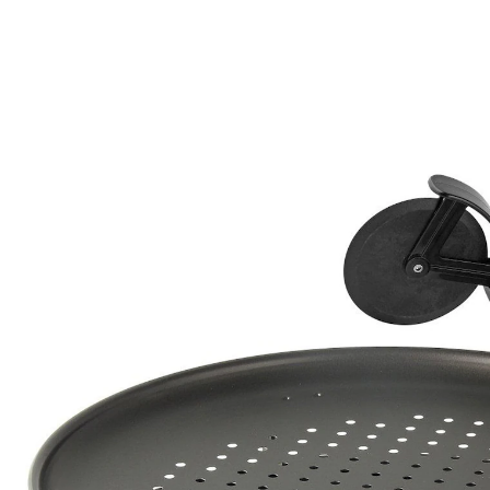
€ 21,99
incl. btw en plus
Verzendkosten
In het Winkelmandje
Leverbaar binnen 4-5 werkdagen
De pizzaset Trio van Zenker biedt alles wat het hart van
de pizzaliefhebber begeert. De set in zwart
(afmetingen in totaal ca. Ø 32 x 15 cm) bestaat uit twee
pizzaplaten met antikleeflaag, drie afstandshouders en
een pizzasnijder met nylon wieltje.
Details