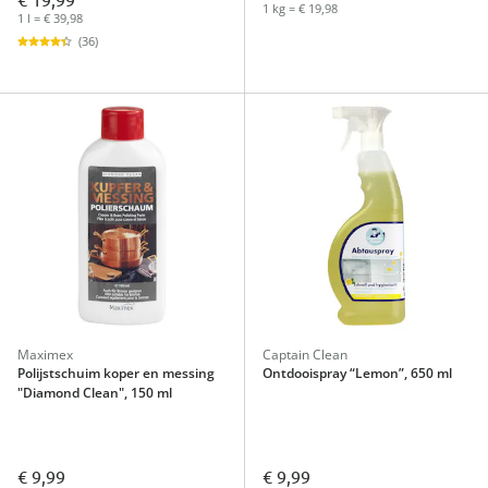
1 kg = € 19,98
1 l = € 39,98
(36)
Maximex
Captain Clean
Polijstschuim koper en messing
Ontdooispray “Lemon”, 650 ml
"Diamond Clean", 150 ml
€ 9,99
€ 9,99