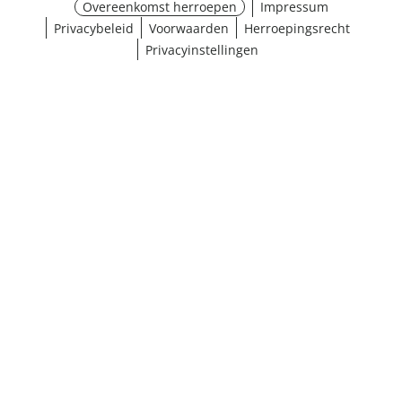
Overeenkomst herroepen
Impressum
Privacybeleid
Voorwaarden
Herroepingsrecht
Privacyinstellingen
¹ Klik hier voor de inwisselvoorwaarden
Sluiten
Resultaten weergeven (17)