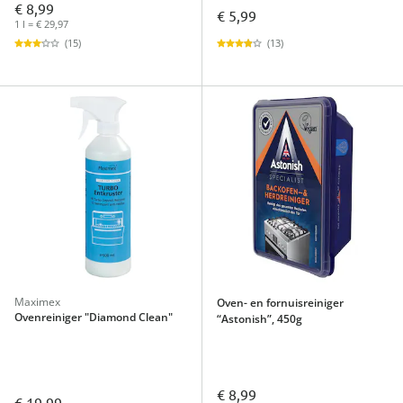
€ 8,99
€ 5,99
1 l = € 29,97
(13)
(15)
Maximex
Oven- en fornuisreiniger
Ovenreiniger "Diamond Clean"
“Astonish”, 450g
€ 8,99
€ 19,99