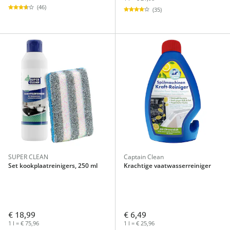
(46)
(35)
SUPER CLEAN
Captain Clean
Set kookplaatreinigers, 250 ml
Krachtige vaatwasserreiniger
€ 18,99
€ 6,49
1 l = € 75,96
1 l = € 25,96