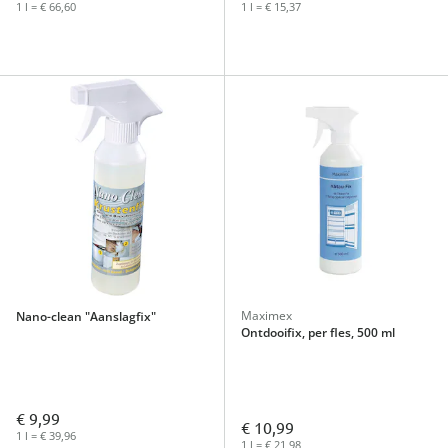
1 l = € 66,60
1 l = € 15,37
Maximex
Nano-clean "Aanslagfix"
Ontdooifix, per fles, 500 ml
€ 9,99
€ 10,99
1 l = € 39,96
1 l = € 21,98