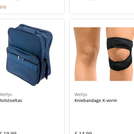
Wellys
Wellys
Rolstoeltas
Kniebandage X-vorm
€ 19,99
€ 14,99