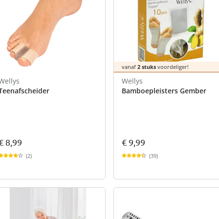
vanaf
2 stuks
voordeliger!
Wellys
Wellys
Teenafscheider
Bamboepleisters Gember
€ 8,99
€ 9,99
(2)
(39)