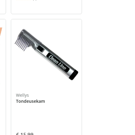
Wellys
Tondeusekam
€ 15,99