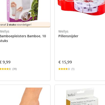
atjes
pen & handdouches
 Horloges
Geniale
Voorjaars
Decoratiev
Tuindecora
Schoenent
rganizers &
jes
kookaccess
nu ontdek
jetzt entde
nu ontdek
nu ontdek
ekjes
nu ontdek
dhulpmiddelen
iging
vanaf
2 stuks
voordeliger!
soires
Wellys
Wellys
n
Bamboepleisters Bamboe, 10
Pillensnijder
ekken
stuks
€ 9,99
€ 15,99
(39)
(1)