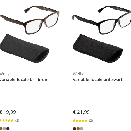
Wellys
Wellys
Variable focale bril bruin
Variable focale bril zwart
€ 19,99
€ 21,99
(2)
(2)