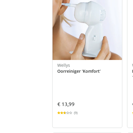
Wellys
Oorreiniger ‘Komfort’
€ 13,99
(9)