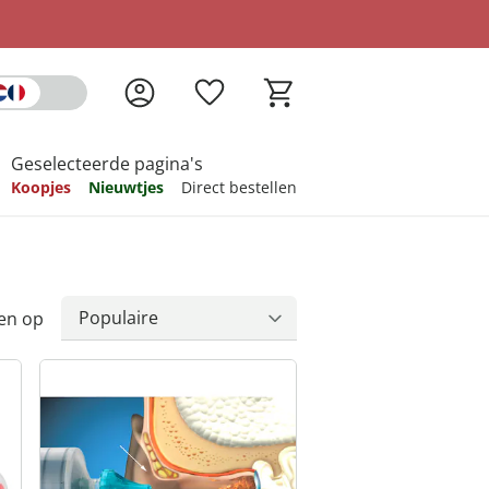
Geselecteerde pagina's
Koopjes
Nieuwtjes
Direct bestellen
pireren
pireren
pireren
pireren
pireren
en op