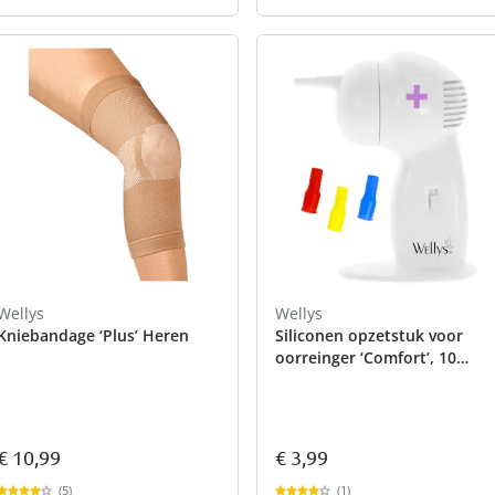
Wellys
Wellys
Kniebandage ‘Plus’ Heren
Siliconen opzetstuk voor
oorreinger ‘Comfort’, 10
stuks
€ 3,99
€ 10,99
(1)
(5)