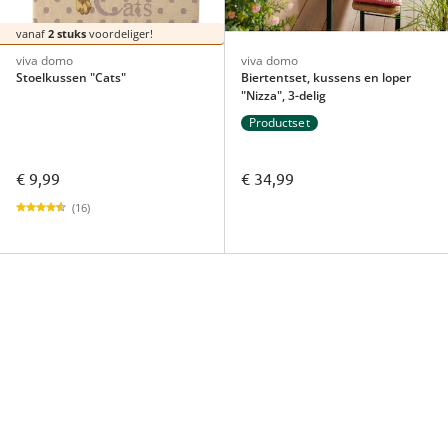
vanaf
2 stuks
voordeliger!
viva domo
viva domo
Stoelkussen "Cats"
Biertentset, kussens en loper
"Nizza", 3-delig
Productset
€ 9,99
€ 34,99
(16)