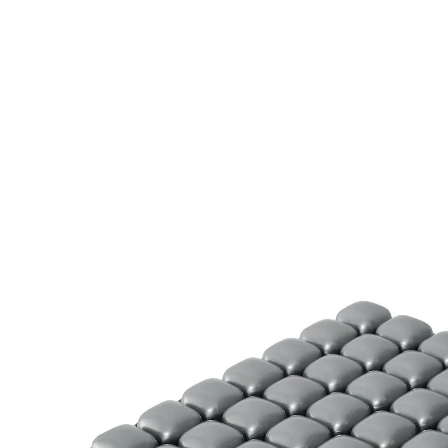
€ 46,99
incl. btw en plus
Verzendkosten
In het Winkelmandje
Leverbaar binnen 4-5 werkdagen
Zitten als op wolken!
Pneumatisch anti-decubituskussen
Vermindert de druk op het heiligbeen,
stuitbeen en zitbeen
De met lucht gevulde, verbonden kamers
zijn opblaasbaar en verstelbaar